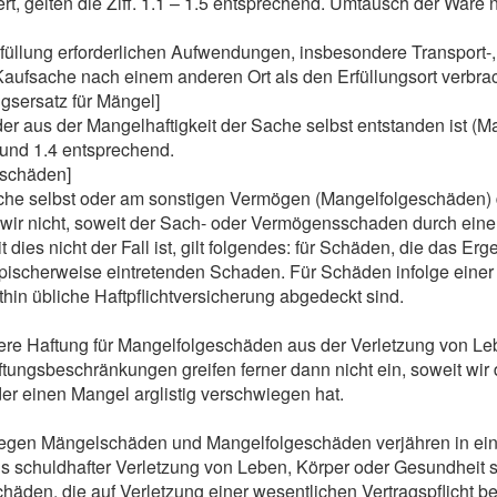
ert, gelten die Ziff. 1.1 – 1.5 entsprechend. Umtausch der Ware
rfüllung erforderlichen Aufwendungen, insbesondere Transport-,
 Kaufsache nach einem anderen Ort als den Erfüllungsort verbra
gsersatz für Mängel]
er aus der Mangelhaftigkeit der Sache selbst entstanden ist (
3 und 1.4 entsprechend.
eschäden]
e selbst oder am sonstigen Vermögen (Mangelfolgeschäden) des 
wir nicht, soweit der Sach- oder Vermögensschaden durch ein
t dies nicht der Fall ist, gilt folgendes: für Schäden, die das E
ypischerweise eintretenden Schaden. Für Schäden infolge einer 
thin übliche Haftpflichtversicherung abgedeckt sind.
e Haftung für Mangelfolgeschäden aus der Verletzung von Leb
tungsbeschränkungen greifen ferner dann nicht ein, soweit wir 
der einen Mangel arglistig verschwiegen hat.
wegen Mängelschäden und Mangelfolgeschäden verjähren in e
us schuldhafter Verletzung von Leben, Körper oder Gesundheit so
Schäden, die auf Verletzung einer wesentlichen Vertragspflicht 