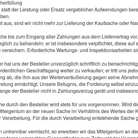
herfüllung
z statt der Leistung oder Ersatz vergeblicher Aufwendungen bere
üben.
ht aus, sind wir nicht mehr zur Lieferung der Kaufsache oder Nac
he bis zum Eingang aller Zahlungen aus dem Liefervertrag vor.
pfleglich zu behandeln; er ist insbesondere verpflichtet, diese a
rsichern. Erforderliche Wartungs- und Inspektionsarbeiten sin
r hat uns der Besteller unverzüglich schriftlich zu benachrichti
 ordentlichen Geschäftsgang weiter zu verkaufen; er tritt uns jed
rung ab, die ihm aus der Weiterveräußerung gegen seine Abnehm
retung ermächtigt. Unsere Befugnis, die Forderung selbst einzuzi
lange der Besteller nicht in Zahlungsverzug gerät und insbeson
he durch den Besteller wird stets für uns vorgenommen. Wird d
Miteigentum an der neuen Sache im Verhältnis des Wertes der K
Verarbeitung. Für die durch Verarbeitung entstehende Sache gil
 untrennbar vermischt, so erwerben wir das Miteigentum an de