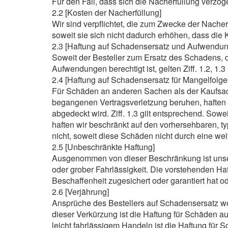
Für den Fall, dass sich die Nacherfüllung verzög
2.2 [Kosten der Nacherfüllung]
Wir sind verpflichtet, die zum Zwecke der Nache
soweit sie sich nicht dadurch erhöhen, dass die
2.3 [Haftung auf Schadensersatz und Aufwendun
Soweit der Besteller zum Ersatz des Schadens, d
Aufwendungen berechtigt ist, gelten Ziff. 1.2, 1.
2.4 [Haftung auf Schadensersatz für Mangelfolg
Für Schäden an anderen Sachen als der Kaufsach
begangenen Vertragsverletzung beruhen, haften 
abgedeckt wird. Ziff. 1.3 gilt entsprechend. Sowei
haften wir beschränkt auf den vorhersehbaren, t
nicht, soweit diese Schäden nicht durch eine wei
2.5 [Unbeschränkte Haftung]
Ausgenommen von dieser Beschränkung ist unser
oder grober Fahrlässigkeit. Die vorstehenden Haf
Beschaffenheit zugesichert oder garantiert hat o
2.6 [Verjährung]
Ansprüche des Bestellers auf Schadensersatz 
dieser Verkürzung ist die Haftung für Schäden a
leicht fahrlässigem Handeln ist die Haftung für 