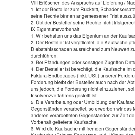
VIII Erlöschen des Anspruchs auf Lieferung / Nac
1. Ist der Besteller zum Rücktritt, Schadensersat
seine Rechte binnen angemessener Frist auszu
2. Übt der Besteller seine Rechte nicht fristgerec
IX Eigentumsvorbehalt
1. Wir behalten uns das Eigentum an der Kaufsac
2. Der Besteller ist verpflichtet, die Kaufsache 
Diebstahlsschäden ausreichend zum Neuwert zu ve
durchführen.
3. Bei Pfändungen oder sonstigen Zugriffen Dritte
4. Der Besteller ist berechtigt, die Kaufsache im
Faktura-Endbetrages (inkl. USt.) unserer Forde
Forderung bleibt der Besteller auch nach der Abt
uns jedoch, die Forderung nicht einzuziehen, so
Insolvenzverfahrens gestellt ist.
5. Die Verarbeitung oder Umbildung der Kaufsac
Gegenständen verarbeitet, so erwerben wir das 
anderen verarbeiteten Gegenständen zur Zeit der 
Vorbehalt gelieferte Kaufsache.
6. Wird die Kaufsache mit fremden Gegenständen