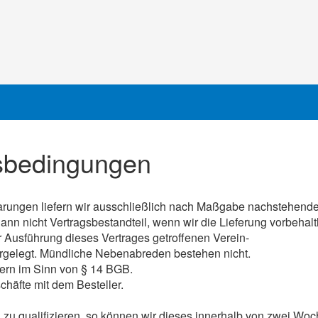
sbedingungen
nbarungen liefern wir ausschließlich nach Maßgabe nachstehen
n nicht Vertragsbestandteil, wenn wir die Lieferung vorbehalt
 Ausführung dieses Vertrages getroffenen Verein-
dergelegt. Mündliche Nebenabreden bestehen nicht.
ern im Sinn von § 14 BGB.
chäfte mit dem Besteller.
 zu qualifizieren, so können wir dieses innerhalb von zwei W