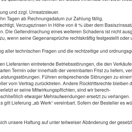
kung und zzgl. Umsatzsteuer.
zehn Tagen ab Rechnungsdatum zur Zahlung fällig.
echtigt, Verzugszinsen in Höhe von 8 % über dem Basiszinssatz 
en. Die Geltendmachung eines weiteren Schadens ist nicht aus
u, wenn seine Gegenansprüche rechtskräftig festgestellt oder u
rung aller technischen Fragen und die rechtzeitige und ordnungs
en Lieferanten eintretende Betriebsstörungen, die den Verkäu
ten Termin oder innerhalb der vereinbarten Frist zu liefern, v
Leistungsstörungen. Führen entsprechende Störungen zu einem
ler vom Vertrag zurücktreten. Andere Rücktrittsrechte bleiben 
letzt er seine Mitwirkungspflichten, sind wir berech-
nschließlich etwaiger Mehraufwendungen ersetzt zu verlangen.
ilt Lieferung „ab Werk“ vereinbart. Sofern der Besteller es w
sich unsere Haftung auf unter teilweiser Abänderung der gesetzli